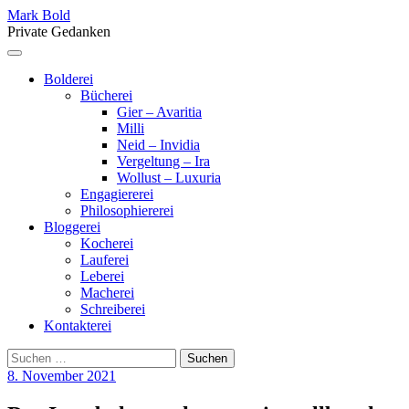
Skip
Mark Bold
to
Private Gedanken
content
Menu
Bolderei
Bücherei
Gier – Avaritia
Milli
Neid – Invidia
Vergeltung – Ira
Wollust – Luxuria
Engagiererei
Philosophiererei
Bloggerei
Kocherei
Lauferei
Leberei
Macherei
Schreiberei
Kontakterei
Suchen
nach:
8. November 2021