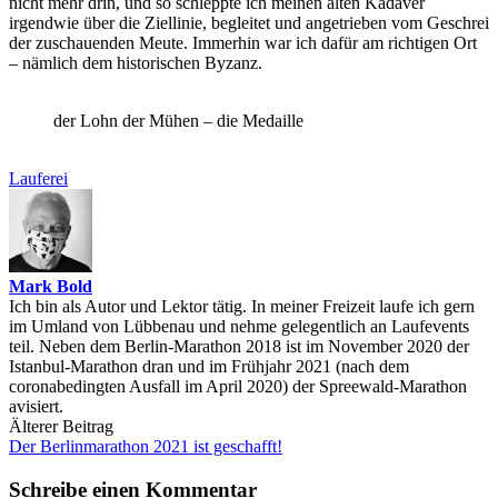
nicht mehr drin, und so schleppte ich meinen alten Kadaver
irgendwie über die Ziellinie, begleitet und angetrieben vom Geschrei
der zuschauenden Meute. Immerhin war ich dafür am richtigen Ort
– nämlich dem historischen Byzanz.
der Lohn der Mühen – die Medaille
Lauferei
Mark Bold
Ich bin als Autor und Lektor tätig. In meiner Freizeit laufe ich gern
im Umland von Lübbenau und nehme gelegentlich an Laufevents
teil. Neben dem Berlin-Marathon 2018 ist im November 2020 der
Istanbul-Marathon dran und im Frühjahr 2021 (nach dem
coronabedingten Ausfall im April 2020) der Spreewald-Marathon
avisiert.
Post
Älterer Beitrag
Der Berlinmarathon 2021 ist geschafft!
navigation
Schreibe einen Kommentar