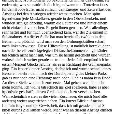
elendig lang. Ab Kilometer 30 bekomme ich immer das Gefühl, sie
enden nie, was sie natürlich doch irgendwann tun. Trotzdem ist es
für den Hobbyläufer nicht einfach, den Energie- und Zeitverlust des
Anstiegs bei den Abstiegen wieder wettzumachen. Man spürt
irgendwann jede Muskelfaser, gerade in den Oberschenkeln, und
wundert sich gleichzeitig, warum die Läufer vor und hinter einem
nicht einfach davonziehen. Es geht ihnen genauso. Was allerdings
sehr heftig und für mich überraschend kam, war der Zieleinlauf in
Sultanahmet. An dieser Stelle hat man bereits über 40 km in den
Beinen und plötzlich wird man von den Ordnungskräften scharf
nach links verwiesen. Diese Hilfestellung ist natürlich korrekt, denn
nach der bereits zurückgelegten Distanz bekommen einige Läufer
tatsächlich nicht mehr mit, was um sie herum geschieht und würden
wahrscheinlich weiter geradeaus trotten. Jedenfalls empfand ich im
ersten Moment Glücksgefühle, als es in Richtung des Gülhaneparks
ging. Ein letzter kleiner Anstieg, dachte ich und wurde schnell eines
Besseren belehrt, denn nach der Durchquerung des kleinen Parks
gab es nur noch eine Richtung: nach oben. Und es nahm kein Ende!
An dieser Stelle wollte ich zum ersten Mal gehen, weil ich nicht
mehr konnte. Ich wollte tatsächlich ins Ziel spazieren, habe es aber
irgendwie geschafft, diesen Gedanken doch zu verscheuchen.
Wahrscheinlich waren es die vielen Zuschauer, die mich (und alle
anderen) weiter angetrieben haben. Ein kurzer Blick auf meine
Laufuhr folgte und die Gewissheit, dass ich mit gerade einmal 8
km/h durchs Ziel laufen werde. Mehr war an diesem Anstieg einfach