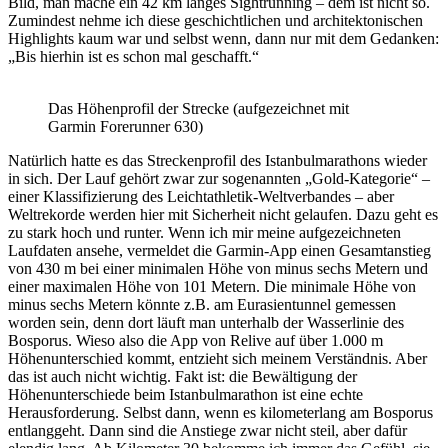
Bild, man mache ein 42 km langes Sightrunning – dem ist nicht so.
Zumindest nehme ich diese geschichtlichen und architektonischen
Highlights kaum war und selbst wenn, dann nur mit dem Gedanken:
„Bis hierhin ist es schon mal geschafft.“
Das Höhenprofil der Strecke (aufgezeichnet mit
Garmin Forerunner 630)
Natürlich hatte es das Streckenprofil des Istanbulmarathons wieder
in sich. Der Lauf gehört zwar zur sogenannten „Gold-Kategorie“ –
einer Klassifizierung des Leichtathletik-Weltverbandes – aber
Weltrekorde werden hier mit Sicherheit nicht gelaufen. Dazu geht es
zu stark hoch und runter. Wenn ich mir meine aufgezeichneten
Laufdaten ansehe, vermeldet die Garmin-App einen Gesamtanstieg
von 430 m bei einer minimalen Höhe von minus sechs Metern und
einer maximalen Höhe von 101 Metern. Die minimale Höhe von
minus sechs Metern könnte z.B. am Eurasientunnel gemessen
worden sein, denn dort läuft man unterhalb der Wasserlinie des
Bosporus. Wieso also die App von Relive auf über 1.000 m
Höhenunterschied kommt, entzieht sich meinem Verständnis. Aber
das ist auch nicht wichtig. Fakt ist: die Bewältigung der
Höhenunterschiede beim Istanbulmarathon ist eine echte
Herausforderung. Selbst dann, wenn es kilometerlang am Bosporus
entlanggeht. Dann sind die Anstiege zwar nicht steil, aber dafür