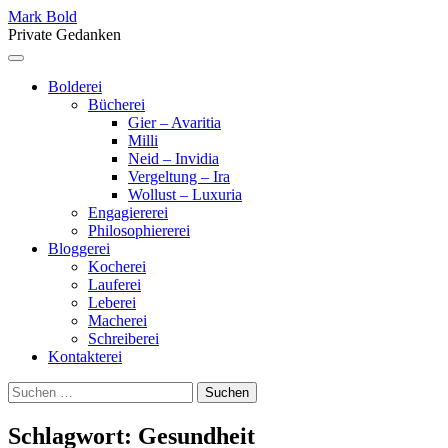
Skip
Mark Bold
to
Private Gedanken
content
Menu
Bolderei
Bücherei
Gier – Avaritia
Milli
Neid – Invidia
Vergeltung – Ira
Wollust – Luxuria
Engagiererei
Philosophiererei
Bloggerei
Kocherei
Lauferei
Leberei
Macherei
Schreiberei
Kontakterei
Suchen
nach:
Schlagwort:
Gesundheit