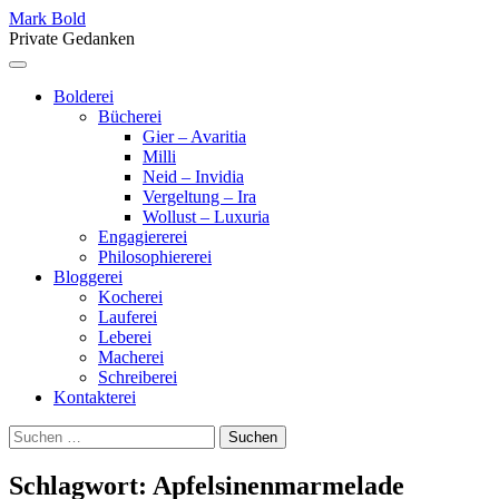
Skip
Mark Bold
to
Private Gedanken
content
Menu
Bolderei
Bücherei
Gier – Avaritia
Milli
Neid – Invidia
Vergeltung – Ira
Wollust – Luxuria
Engagiererei
Philosophiererei
Bloggerei
Kocherei
Lauferei
Leberei
Macherei
Schreiberei
Kontakterei
Suchen
nach:
Schlagwort:
Apfelsinenmarmelade