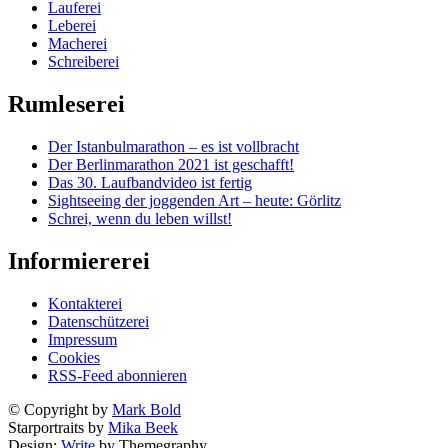
Lauferei
Leberei
Macherei
Schreiberei
Rumleserei
Der Istanbulmarathon – es ist vollbracht
Der Berlinmarathon 2021 ist geschafft!
Das 30. Laufbandvideo ist fertig
Sightseeing der joggenden Art – heute: Görlitz
Schrei, wenn du leben willst!
Informiererei
Kontakterei
Datenschützerei
Impressum
Cookies
RSS-Feed abonnieren
© Copyright by
Mark Bold
Starportraits by
Mika Beek
Design:
Write
by Themegraphy