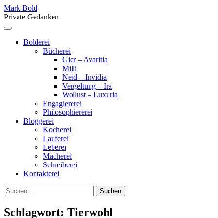
Skip
Mark Bold
to
Private Gedanken
content
Menu
Bolderei
Bücherei
Gier – Avaritia
Milli
Neid – Invidia
Vergeltung – Ira
Wollust – Luxuria
Engagiererei
Philosophiererei
Bloggerei
Kocherei
Lauferei
Leberei
Macherei
Schreiberei
Kontakterei
Suchen
nach:
Schlagwort:
Tierwohl